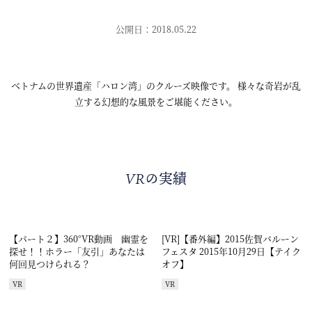
公開日：2018.05.22
ベトナムの世界遺産「ハロン湾」のクルーズ映像です。 様々な奇岩が乱
立する幻想的な風景をご堪能ください。
VRの実績
【パート２】360°VR動画 幽霊を
[VR]【番外編】2015佐賀バルーン
探せ！！ホラー「友引」あなたは
フェスタ 2015年10月29日【テイク
何回見つけられる？
オフ】
VR
VR