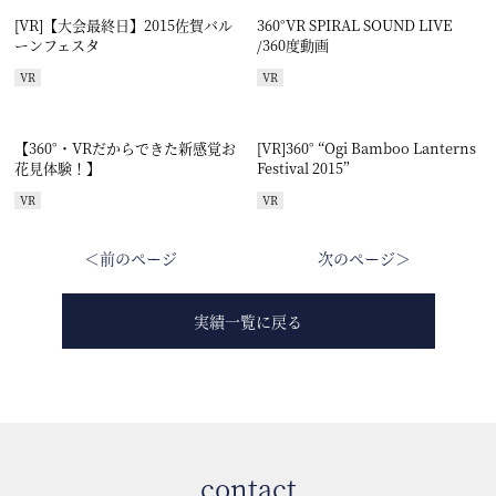
[VR]【大会最終日】2015佐賀バル
360°VR SPIRAL SOUND LIVE
ーンフェスタ
/360度動画
VR
VR
【360°・VRだからできた新感覚お
[VR]360° “Ogi Bamboo Lanterns
花見体験！】
Festival 2015”
VR
VR
＜前のページ
次のページ＞
実績一覧に戻る
contact