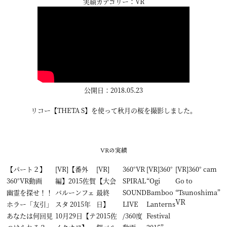
実績カテゴリー：VR
公開日：2018.05.23
リコー【THETA S】を使って秋月の桜を撮影しました。
VRの実績
【パート２】
[VR]【番外
[VR]
360°VR
[VR]360°
[VR]360° cam
360°VR動画
編】2015佐賀
【大会
SPIRAL
“Ogi
Go to
幽霊を探せ！！
バルーンフェ
最終
SOUND
Bamboo
“Tsunoshima”
VR
ホラー「友引」
スタ 2015年
日】
LIVE
Lanterns
あなたは何回見
10月29日【テ
2015佐
/360度
Festival