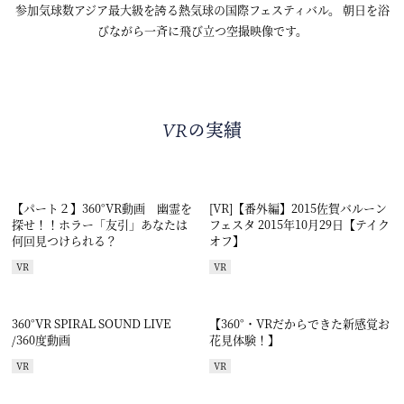
参加気球数アジア最大級を誇る熱気球の国際フェスティバル。 朝日を浴
びながら一斉に飛び立つ空撮映像です。
VRの実績
【パート２】360°VR動画 幽霊を
[VR]【番外編】2015佐賀バルーン
探せ！！ホラー「友引」あなたは
フェスタ 2015年10月29日【テイク
何回見つけられる？
オフ】
VR
VR
360°VR SPIRAL SOUND LIVE
【360°・VRだからできた新感覚お
/360度動画
花見体験！】
VR
VR