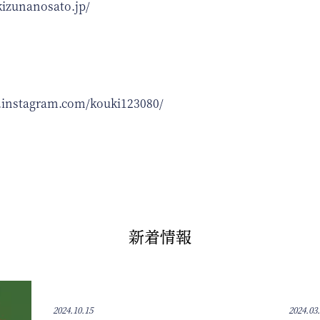
kizunanosato.jp/
.instagram.com/kouki123080/
新着情報
2024.10.15
2024.03