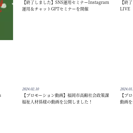
【終了しました】SNS運用セミナーInstagram
【終了し
運用＆チャットGPTセミナーを開催
LIV
2024.02.10
2024.01
s
【プロモーション動画】福岡市高齢社会政策課
【プロ
福祉人材係様の動画を公開しました！
動画を