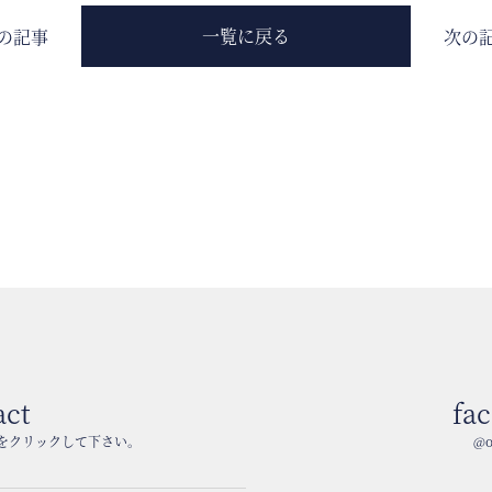
一覧に戻る
の記事
次の
act
fa
をクリックして下さい。
@o