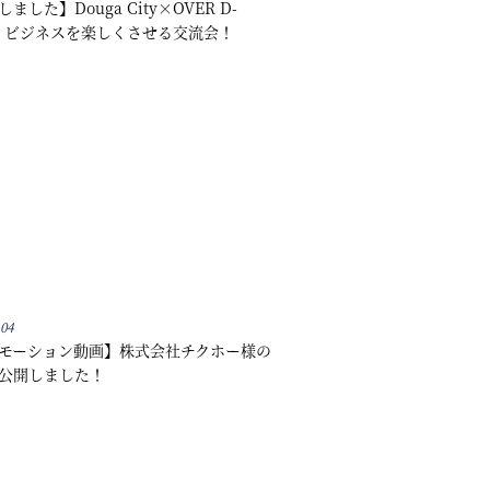
ました】Douga City×OVER D-
E ビジネスを楽しくさせる交流会！
.04
モーション動画】株式会社チクホー様の
公開しました！