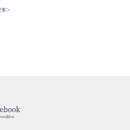
記事＞
cebook
verdlive