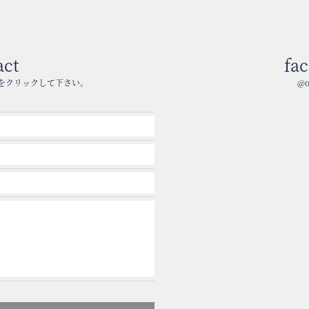
act
fa
をクリックして下さい。
@o